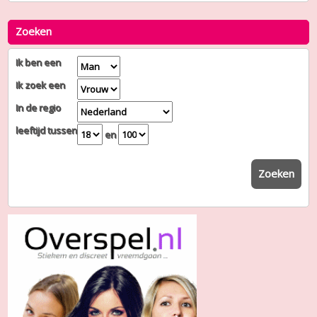
Zoeken
Ik ben een
Ik zoek een
In de regio
leeftijd tussen
en
Zoeken