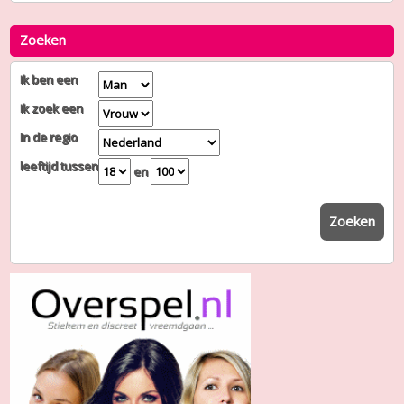
Zoeken
Ik ben een
Ik zoek een
In de regio
leeftijd tussen
en
Zoeken