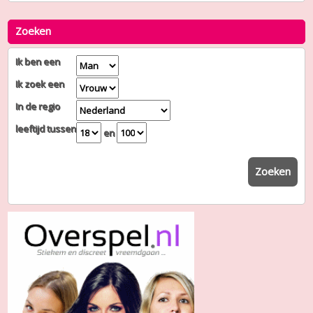
Zoeken
Ik ben een
Ik zoek een
In de regio
leeftijd tussen
en
Zoeken