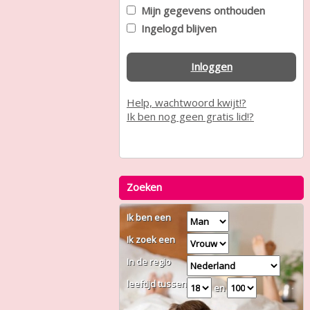
Mijn gegevens onthouden
Ingelogd blijven
Inloggen
Help, wachtwoord kwijt!?
Ik ben nog geen gratis lid!?
Zoeken
Ik ben een
Ik zoek een
In de regio
leeftijd tussen
en