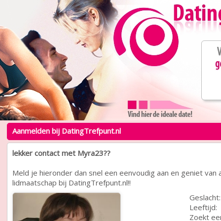
Aanmelden bij DatingTrefpunt.nl
lekker contact met Myra23??
Meld je hieronder dan snel een eenvoudig aan en geniet van a
lidmaatschap bij DatingTrefpunt.nl!!
Geslacht:
Leeftijd:
Zoekt ee