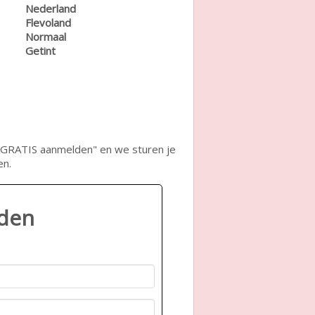
Nederland
Flevoland
Normaal
Getint
op "GRATIS aanmelden" en we sturen je
en.
lden