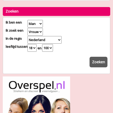
Zoeken
Ik ben een
Ik zoek een
In de regio
leeftijd tussen
en
Zoeken