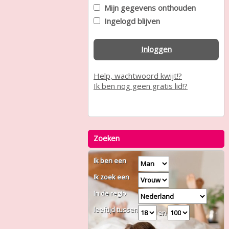
Mijn gegevens onthouden
Ingelogd blijven
Inloggen
Help, wachtwoord kwijt!?
Ik ben nog geen gratis lid!?
Zoeken
Ik ben een
Ik zoek een
In de regio
leeftijd tussen
en