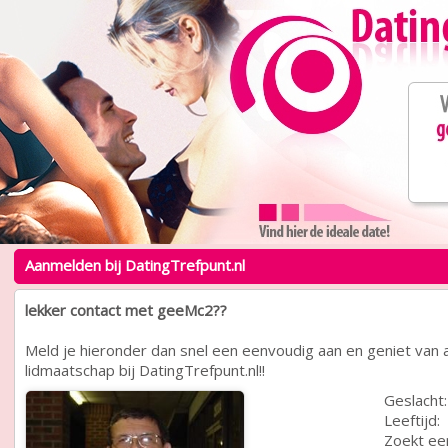
Aanmelden bij DatingTrefpunt.nl
lekker contact met geeMc2??
Meld je hieronder dan snel een eenvoudig aan en geniet van a
lidmaatschap bij DatingTrefpunt.nl!!
Geslacht:
Leeftijd:
Zoekt ee