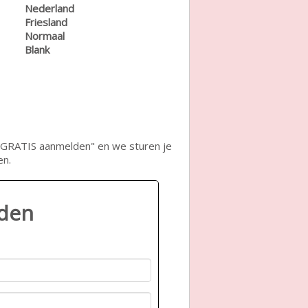
Nederland
Friesland
Normaal
Blank
op "GRATIS aanmelden" en we sturen je
en.
lden