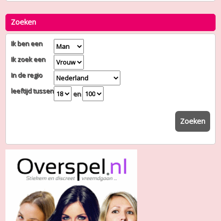
Zoeken
Ik ben een
Ik zoek een
In de regio
leeftijd tussen
en
Zoeken