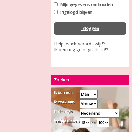
Mijn gegevens onthouden
Ingelogd blijven
Inloggen
Help, wachtwoord kwijt!?
Ik ben nog geen gratis lid!?
Zoeken
Ik ben een
Ik zoek een
In de regio
leeftijd tussen
en