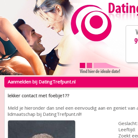
Aanmelden bij DatingTrefpunt.nl
lekker contact met foebje1??
Meld je hieronder dan snel een eenvoudig aan en geniet van a
lidmaatschap bij DatingTrefpunt.nl!!
Geslacht:
Leeftijd:
Zoekt ee