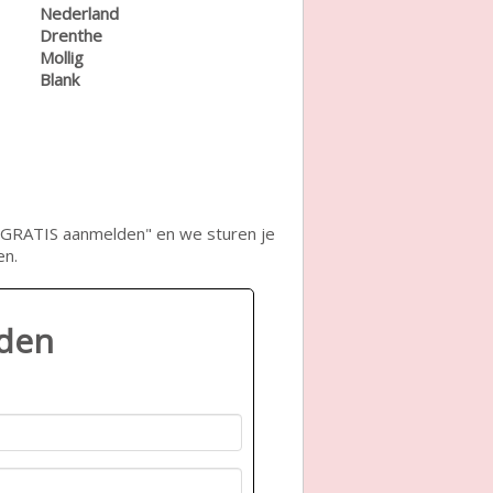
Nederland
Drenthe
Mollig
Blank
op "GRATIS aanmelden" en we sturen je
en.
lden