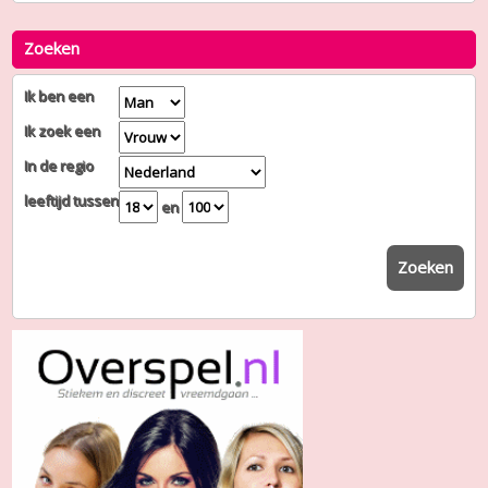
Zoeken
Ik ben een
Ik zoek een
In de regio
leeftijd tussen
en
Zoeken