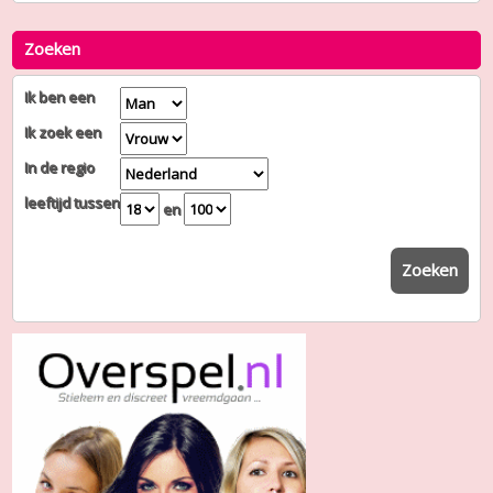
Zoeken
Ik ben een
Ik zoek een
In de regio
leeftijd tussen
en
Zoeken