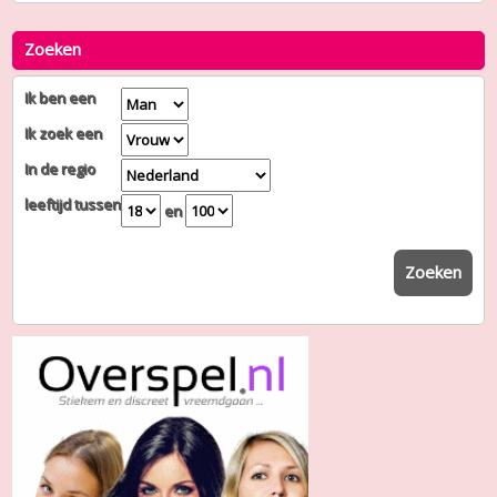
Zoeken
Ik ben een
Ik zoek een
In de regio
leeftijd tussen
en
Zoeken