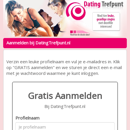
Aanmelden bij DatingTrefpunt.nl
Verzin een leuke profielnaam en vul je e-mailadres in. Klik
op "GRATIS aanmelden" en we sturen je direct een e-mail
met je wachtwoord waarmee je kunt inloggen.
Gratis Aanmelden
Bij DatingTrefpunt.nl
Profielnaam