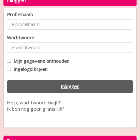
Inloggen
Profielnaam
Wachtwoord
Mijn gegevens onthouden
Ingelogd blijven
Inloggen
Help, wachtwoord kwijt!?
Ik ben nog geen gratis lid!?