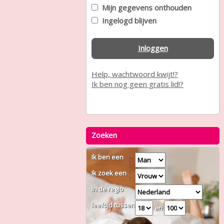
Mijn gegevens onthouden
Ingelogd blijven
Inloggen
Help, wachtwoord kwijt!?
Ik ben nog geen gratis lid!?
Zoeken
Ik ben een
Ik zoek een
In de regio
leeftijd tussen
en