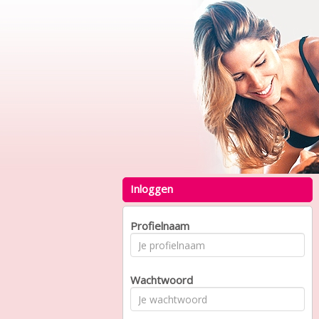
Inloggen
Profielnaam
Wachtwoord