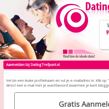
Aanmelden bij DatingTrefpunt.nl
Verzin een leuke profielnaam en vul je e-mailadres in. Klik 
direct een e-mail met je wachtwoord waarmee je kunt inlogg
Gratis Aanme