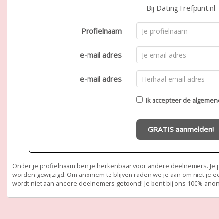
Bij DatingTrefpunt.nl
Profielnaam
e-mail adres
e-mail adres
Ik accepteer de
algemen
GRATIS aanmelden!
Onder je profielnaam ben je herkenbaar voor andere deelnemers. Je pr
worden gewijzigd. Om anoniem te blijven raden we je aan om niet je e
wordt niet aan andere deelnemers getoond! Je bent bij ons 100% ano