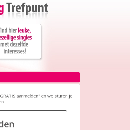
op "GRATIS aanmelden" en we sturen je
en.
lden