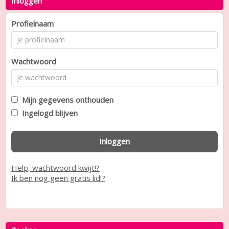
Inloggen
Profielnaam
Wachtwoord
Mijn gegevens onthouden
Ingelogd blijven
Inloggen
Help, wachtwoord kwijt!?
Ik ben nog geen gratis lid!?