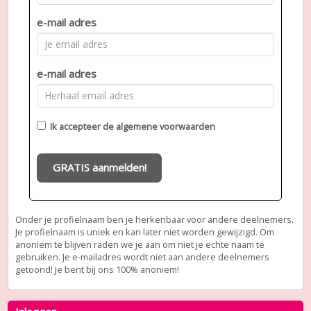
e-mail adres
e-mail adres
Ik accepteer de
algemene voorwaarden
GRATIS aanmelden!
Onder je profielnaam ben je herkenbaar voor andere deelnemers.
Je profielnaam is uniek en kan later niet worden gewijzigd. Om
anoniem te blijven raden we je aan om niet je echte naam te
gebruiken. Je e-mailadres wordt niet aan andere deelnemers
getoond! Je bent bij ons 100% anoniem!