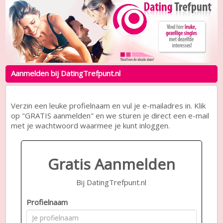
Aanmelden bij DatingTrefpunt.nl
Verzin een leuke profielnaam en vul je e-mailadres in. Klik
op "GRATIS aanmelden" en we sturen je direct een e-mail
met je wachtwoord waarmee je kunt inloggen.
Gratis Aanmelden
Bij DatingTrefpunt.nl
Profielnaam