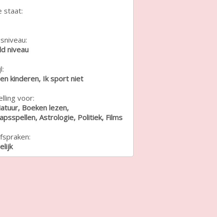
e staat:
sniveau:
d niveau
l:
en kinderen, Ik sport niet
lling voor:
Natuur, Boeken lezen,
psspellen, Astrologie, Politiek, Films
fspraken:
lijk