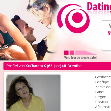
Profiel van XxCharitaxX (63 jaar) uit Drenthe
Geslacht:
Leeftijd:
Zoekt ee
Land:
Regio:
Postuur:
Afkomst: