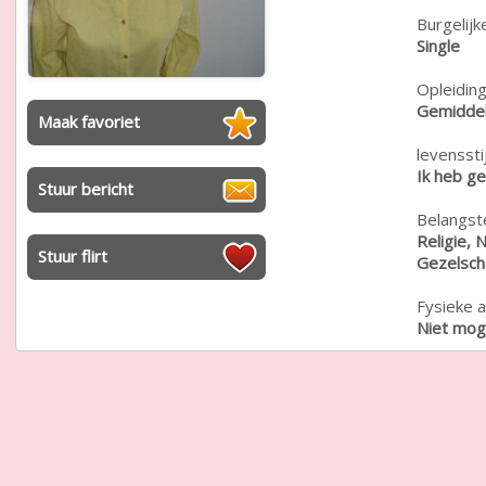
Burgelijk
Single
Opleiding
Gemiddel
Maak favoriet
levensstij
Ik heb ge
Stuur bericht
Belangste
Religie, 
Stuur flirt
Gezelscha
Fysieke a
Niet moge