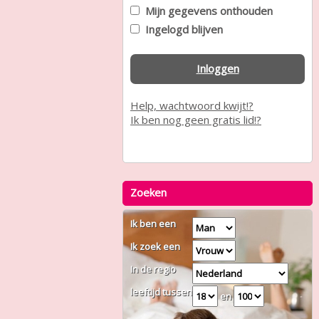
Mijn gegevens onthouden
Ingelogd blijven
Inloggen
Help, wachtwoord kwijt!?
Ik ben nog geen gratis lid!?
Zoeken
Ik ben een
Ik zoek een
In de regio
leeftijd tussen
en