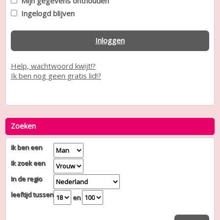
Mijn gegevens onthouden
Ingelogd blijven
Inloggen
Help, wachtwoord kwijt!?
Ik ben nog geen gratis lid!?
Zoeken
Ik ben een
Ik zoek een
In de regio
leeftijd tussen
en