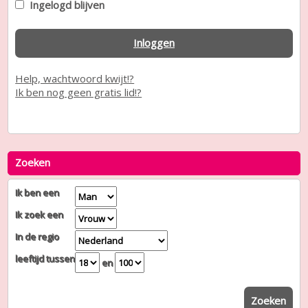
Ingelogd blijven
Inloggen
Help, wachtwoord kwijt!?
Ik ben nog geen gratis lid!?
Zoeken
Ik ben een
Ik zoek een
In de regio
leeftijd tussen
en
Zoeken