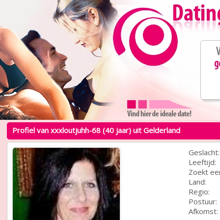
Profiel van xxxloutjuhh-68 (40 jaar) uit Gelderland
Geslacht:
Leeftijd:
Zoekt ee
Land:
Regio:
Postuur:
Afkomst: