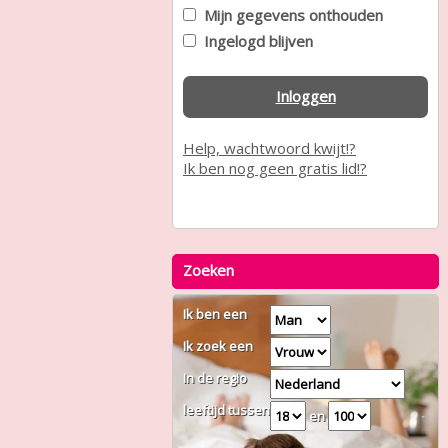
Mijn gegevens onthouden
Ingelogd blijven
Inloggen
Help, wachtwoord kwijt!?
Ik ben nog geen gratis lid!?
Zoeken
Ik ben een
Ik zoek een
In de regio
leeftijd tussen
en