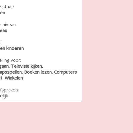
e staat:
den
sniveau:
veau
l:
een kinderen
lling voor:
gaan, Televisie kijken,
apsspellen, Boeken lezen, Computers
t, Winkelen
fspraken:
lijk