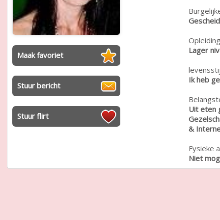
Burgelijk
Geschei
Opleiding
Lager ni
Maak favoriet
levensstij
Ik heb g
Stuur bericht
Belangste
Uit eten 
Stuur flirt
Gezelsch
& Interne
Fysieke a
Niet moge