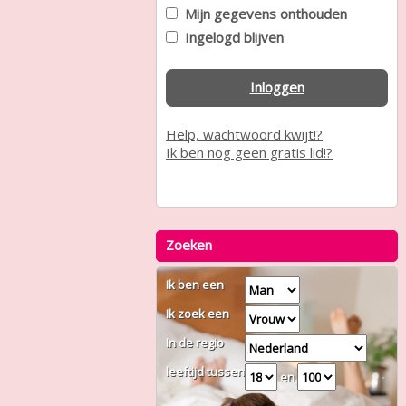
Mijn gegevens onthouden
Ingelogd blijven
Inloggen
Help, wachtwoord kwijt!?
Ik ben nog geen gratis lid!?
Zoeken
Ik ben een
Ik zoek een
In de regio
leeftijd tussen
en