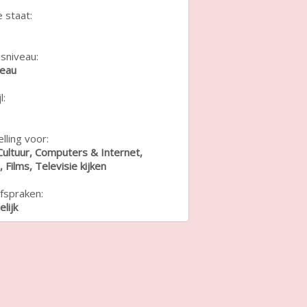
e staat:
sniveau:
veau
l:
lling voor:
Cultuur, Computers & Internet,
, Films, Televisie kijken
fspraken:
lijk