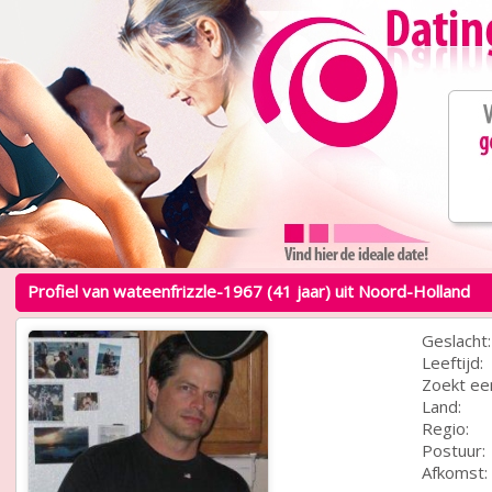
Profiel van wateenfrizzle-1967 (41 jaar) uit Noord-Holland
Geslacht:
Leeftijd:
Zoekt ee
Land:
Regio:
Postuur:
Afkomst: