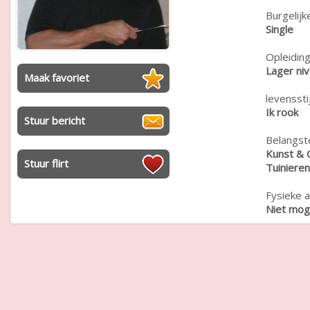
Burgelijk
Single
Opleiding
Lager ni
Maak favoriet
levensstij
Ik rook
Stuur bericht
Belangste
Kunst & 
Stuur flirt
Tuinieren
Fysieke a
Niet moge