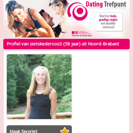
Profiel van sietskederoos3 (58 jaar) uit Noord-Brabant
Maak favoriet