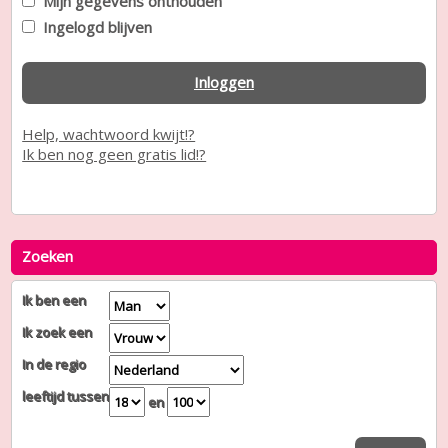
Mijn gegevens onthouden
Ingelogd blijven
Inloggen
Help, wachtwoord kwijt!?
Ik ben nog geen gratis lid!?
Zoeken
Ik ben een
Ik zoek een
In de regio
leeftijd tussen
en