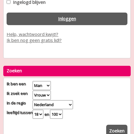
Ingelogd blijven
Inloggen
Help, wachtwoord kwijt!?
Ik ben nog geen gratis lid!?
Zoeken
Ik ben een
Ik zoek een
In de regio
leeftijd tussen
en
Zoeken