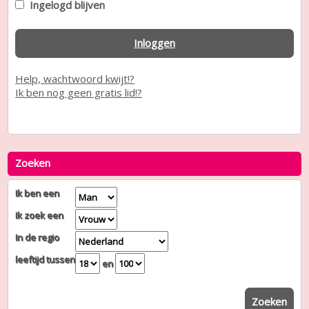
Ingelogd blijven
Inloggen
Help, wachtwoord kwijt!?
Ik ben nog geen gratis lid!?
Zoeken
Ik ben een
Ik zoek een
In de regio
leeftijd tussen
en
Zoeken