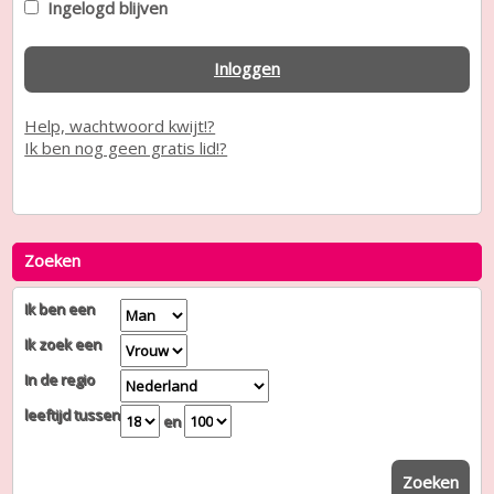
Ingelogd blijven
Inloggen
Help, wachtwoord kwijt!?
Ik ben nog geen gratis lid!?
Zoeken
Ik ben een
Ik zoek een
In de regio
leeftijd tussen
en
Zoeken