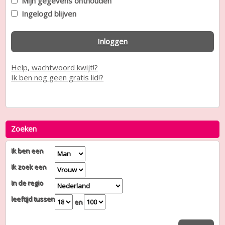
Mijn gegevens onthouden
Ingelogd blijven
Inloggen
Help, wachtwoord kwijt!?
Ik ben nog geen gratis lid!?
Zoeken
Ik ben een
Ik zoek een
In de regio
leeftijd tussen
en