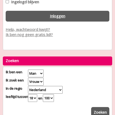
Ingelogd blijven
Inloggen
Help, wachtwoord kwijt!?
Ik ben nog geen gratis lid!?
Zoeken
Ik ben een
Ik zoek een
In de regio
leeftijd tussen
en
Zoeken