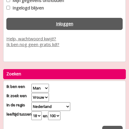
Mijn gegevens onthouden
Ingelogd blijven
Inloggen
Help, wachtwoord kwijt!?
Ik ben nog geen gratis lid!?
Zoeken
Ik ben een
Ik zoek een
In de regio
leeftijd tussen
en