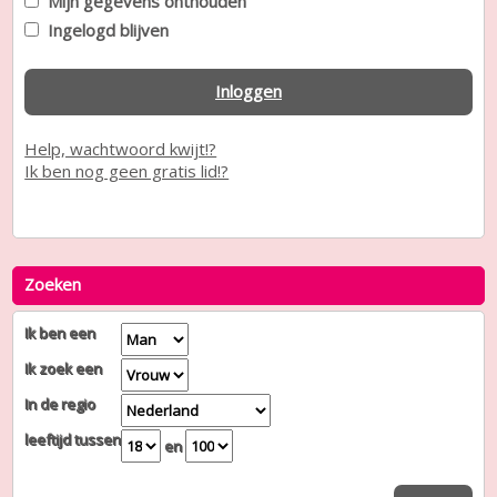
Mijn gegevens onthouden
Ingelogd blijven
Inloggen
Help, wachtwoord kwijt!?
Ik ben nog geen gratis lid!?
Zoeken
Ik ben een
Ik zoek een
In de regio
leeftijd tussen
en