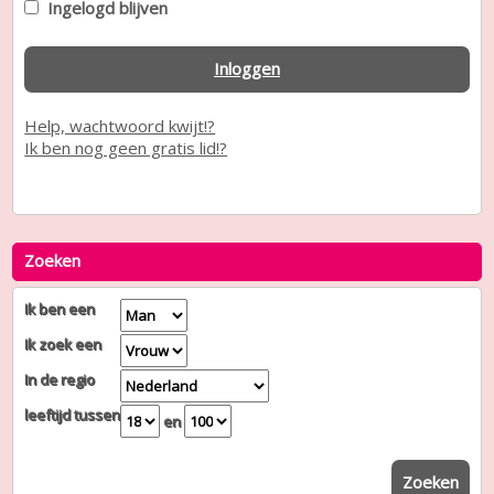
Ingelogd blijven
Inloggen
Help, wachtwoord kwijt!?
Ik ben nog geen gratis lid!?
Zoeken
Ik ben een
Ik zoek een
In de regio
leeftijd tussen
en
Zoeken