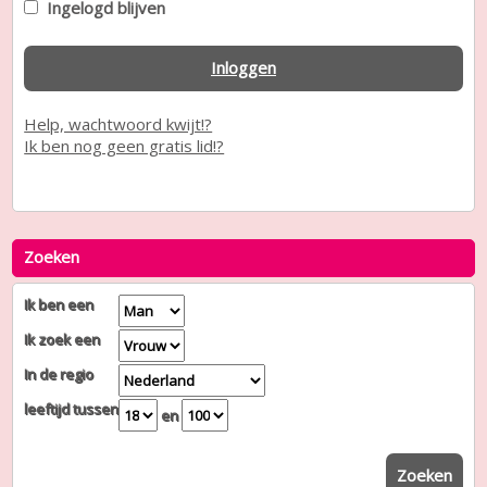
Ingelogd blijven
Inloggen
Help, wachtwoord kwijt!?
Ik ben nog geen gratis lid!?
Zoeken
Ik ben een
Ik zoek een
In de regio
leeftijd tussen
en
Zoeken