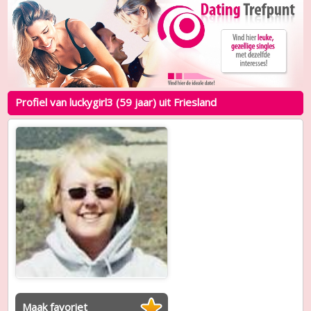
Profiel van luckygirl3 (59 jaar) uit Friesland
Maak favoriet