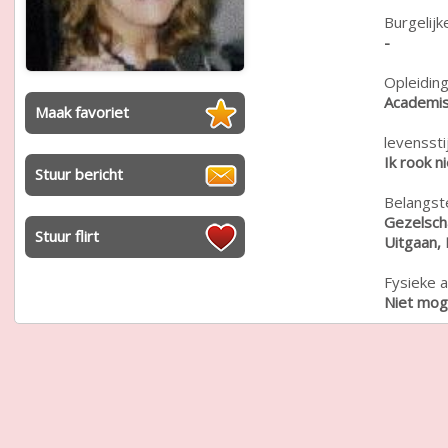
Burgelijk
-
Opleiding
Academis
Maak favoriet
levensstij
Ik rook n
Stuur bericht
Belangste
Gezelscha
Stuur flirt
Uitgaan,
Fysieke a
Niet moge