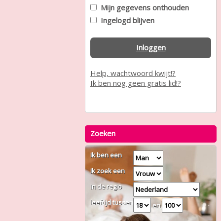
Mijn gegevens onthouden
Ingelogd blijven
Inloggen
Help, wachtwoord kwijt!?
Ik ben nog geen gratis lid!?
Zoeken
Ik ben een
Ik zoek een
In de regio
leeftijd tussen
en