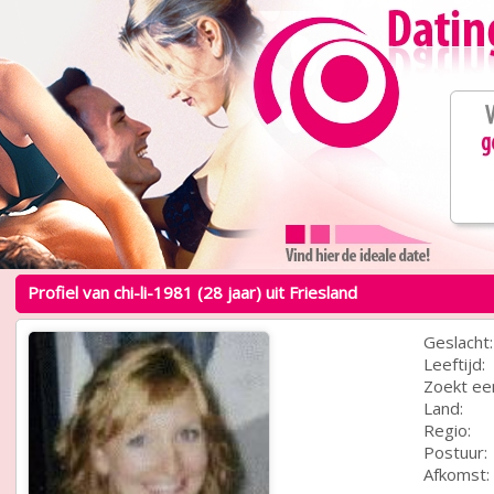
Profiel van chi-li-1981 (28 jaar) uit Friesland
Geslacht:
Leeftijd:
Zoekt ee
Land:
Regio:
Postuur:
Afkomst: