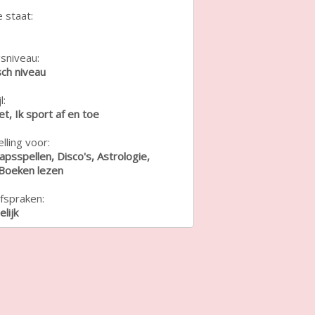
e staat:
sniveau:
ch niveau
l:
iet, Ik sport af en toe
lling voor:
psspellen, Disco's, Astrologie,
 Boeken lezen
fspraken:
lijk