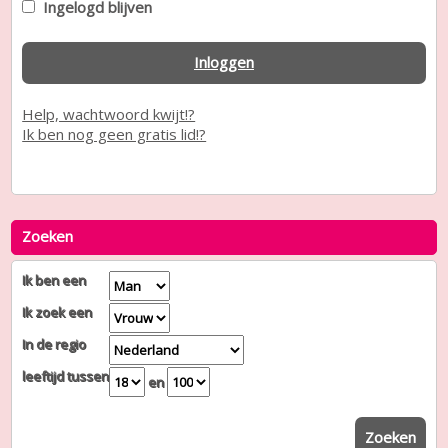
Ingelogd blijven
Inloggen
Help, wachtwoord kwijt!?
Ik ben nog geen gratis lid!?
Zoeken
Ik ben een
Ik zoek een
In de regio
leeftijd tussen
en
Zoeken