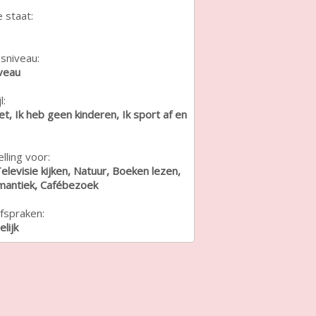
e staat:
sniveau:
veau
l:
iet, Ik heb geen kinderen, Ik sport af en
lling voor:
elevisie kijken, Natuur, Boeken lezen,
mantiek, Cafébezoek
fspraken:
lijk