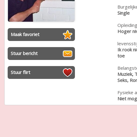
Burgelijk
Single
Opleiding
Hoger ni
Maak favoriet
levensstij
Ik rook n
Stuur bericht
toe
Belangste
Stuur flirt
Muziek, T
Seks, Ro
Fysieke a
Niet moge