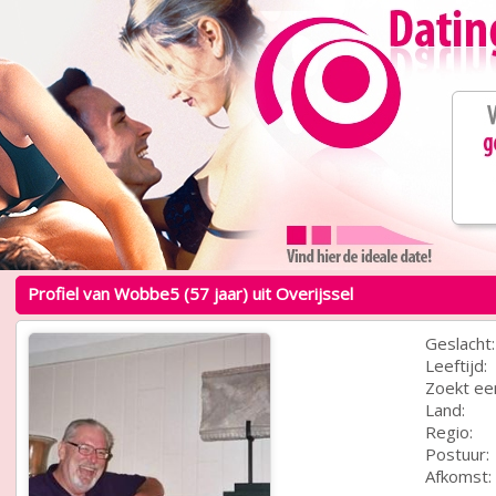
Profiel van Wobbe5 (57 jaar) uit Overijssel
Geslacht:
Leeftijd:
Zoekt ee
Land:
Regio:
Postuur:
Afkomst: