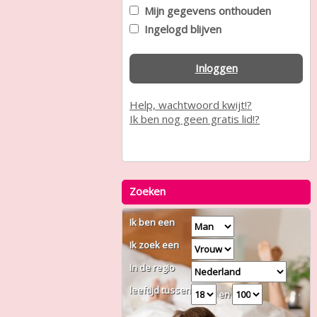
Mijn gegevens onthouden
Ingelogd blijven
Inloggen
Help, wachtwoord kwijt!?
Ik ben nog geen gratis lid!?
Zoeken
Ik ben een
Ik zoek een
In de regio
leeftijd tussen
en