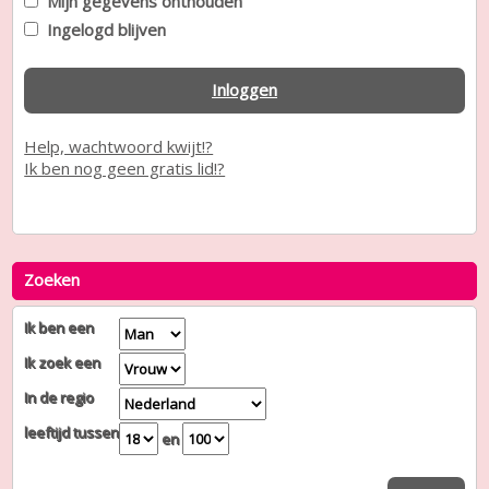
Mijn gegevens onthouden
Ingelogd blijven
Inloggen
Help, wachtwoord kwijt!?
Ik ben nog geen gratis lid!?
Zoeken
Ik ben een
Ik zoek een
In de regio
leeftijd tussen
en