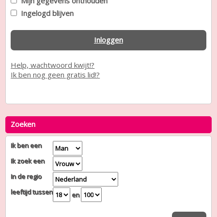
Mijn gegevens onthouden
Ingelogd blijven
Inloggen
Help, wachtwoord kwijt!?
Ik ben nog geen gratis lid!?
Zoeken
Ik ben een
Ik zoek een
In de regio
leeftijd tussen
en