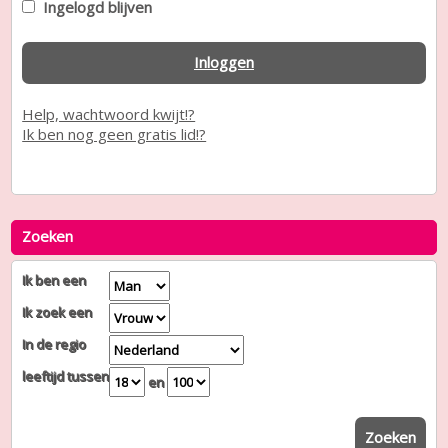
Ingelogd blijven
Inloggen
Help, wachtwoord kwijt!?
Ik ben nog geen gratis lid!?
Zoeken
Ik ben een
Ik zoek een
In de regio
leeftijd tussen
en
Zoeken