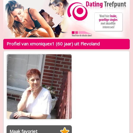
Profiel van xmoniquex1 (60 jaar) uit Flevoland
Maak favoriet