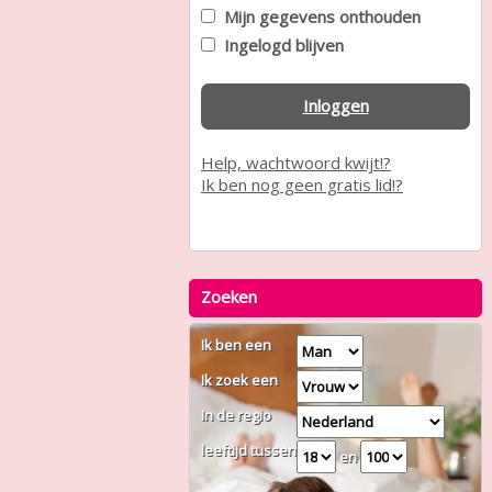
Mijn gegevens onthouden
Ingelogd blijven
Inloggen
Help, wachtwoord kwijt!?
Ik ben nog geen gratis lid!?
Zoeken
Ik ben een
Ik zoek een
In de regio
leeftijd tussen
en