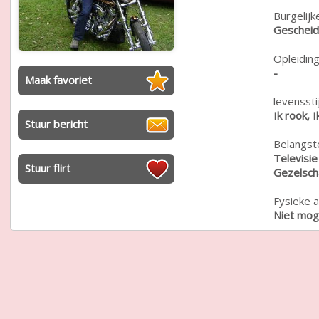
Burgelijk
Geschei
Opleiding
-
Maak favoriet
levensstij
Ik rook, 
Stuur bericht
Belangste
Televisie
Stuur flirt
Gezelsch
Fysieke a
Niet moge