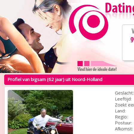
Profiel van bigsam (62 jaar) uit Noord-Holland
Geslacht:
Leeftijd:
Zoekt ee
Land:
Regio:
Postuur:
Afkomst: