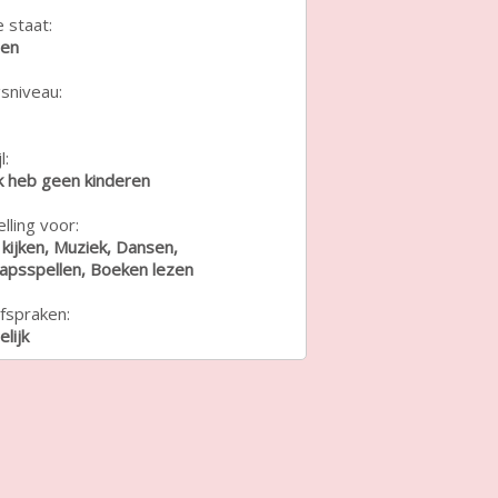
e staat:
den
sniveau:
l:
Ik heb geen kinderen
lling voor:
 kijken, Muziek, Dansen,
apsspellen, Boeken lezen
fspraken:
lijk