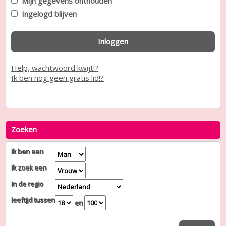
Mijn gegevens onthouden
Ingelogd blijven
Inloggen
Help, wachtwoord kwijt!?
Ik ben nog geen gratis lid!?
Zoeken
Ik ben een
Ik zoek een
In de regio
leeftijd tussen
en