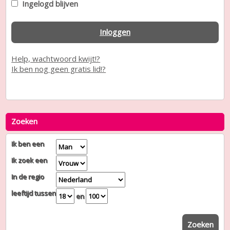
Ingelogd blijven
Inloggen
Help, wachtwoord kwijt!?
Ik ben nog geen gratis lid!?
Zoeken
Ik ben een
Ik zoek een
In de regio
leeftijd tussen
en
Zoeken