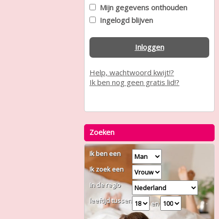
Mijn gegevens onthouden
Ingelogd blijven
Inloggen
Help, wachtwoord kwijt!?
Ik ben nog geen gratis lid!?
Zoeken
Ik ben een
Ik zoek een
In de regio
leeftijd tussen
en