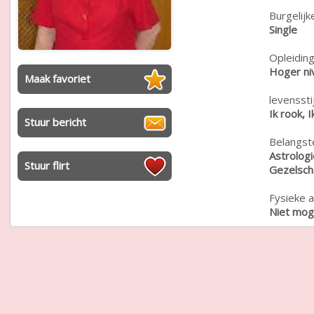
Burgelijk
Single
Opleiding
Hoger ni
Maak favoriet
levensstij
Ik rook, I
Stuur bericht
Belangste
Astrologi
Stuur flirt
Gezelscha
Fysieke a
Niet moge