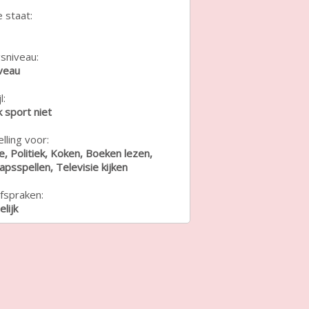
e staat:
sniveau:
veau
l:
k sport niet
lling voor:
e, Politiek, Koken, Boeken lezen,
psspellen, Televisie kijken
fspraken:
lijk