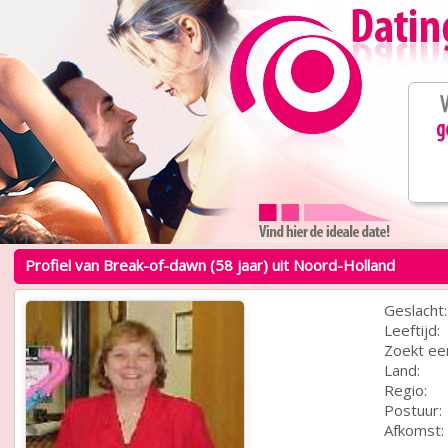
Profiel van Break-of-dawn (58 jaar) uit Noord-Holland
Geslacht:
Leeftijd:
Zoekt ee
Land:
Regio:
Postuur:
Afkomst: